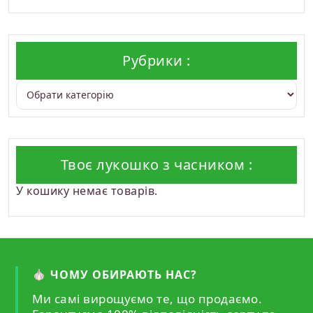
в
4.00
з
5
Рубрики :
Твоє лукошко з часником :
У кошику немає товарів.
🧄 ЧОМУ ОБИРАЮТЬ НАС?
Ми самі вирощуємо те, що продаємо.