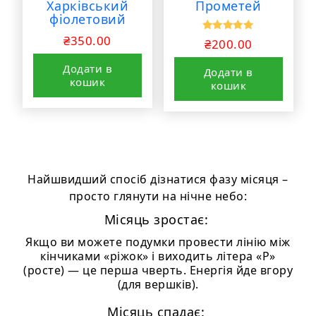
Харківський
Прометей
фіолетовий
₴
350.00
Оцінено в
₴
200.00
5.00
з 5
Додати в
Додати в
кошик
кошик
Найшвидший спосіб дізнатися фазу місяця –
просто глянути на нічне небо:
Місяць зростає:
Якщо ви можете подумки провести лінію між
кінчиками «ріжок» і виходить літера «Р»
(росте) — це перша чверть. Енергія йде вгору
(для вершків).
Місяць спадає: