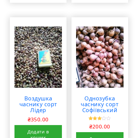
Воздушка
Однозубка
часнику сорт
часнику сорт
Лідер
Софіївський
₴
350.00
Оціне
₴
200.00
но в
Додати в
3.00
з 5
кошик