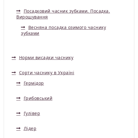
Посадковий часник зубками. Посадка.
Вирощування
Весняна посадка озимого часнику
зубками
Норми висадки часнику
Сорти часнику в Україні
Гермідор
Грибовський
Гулівер
Лідер