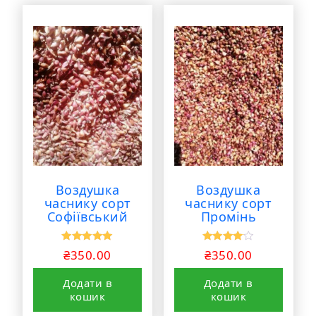
Воздушка
Воздушка
часнику сорт
часнику сорт
Софіївський
Промінь
Оцінено в
Оцінено
₴
350.00
₴
350.00
5.00
в
з 5
4.00
з 5
Додати в
Додати в
кошик
кошик