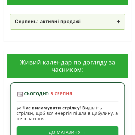
+
Серпень: активні продажі
Живий календар по догляду за
часником:
📅
СЬОГОДНІ:
5 СЕРПНЯ
✂️
Час виламувати стрілку!
Видаліть
стрілки, щоб вся енергія пішла в цибулину, а
не в насіння.
ДО МАГАЗИНУ →