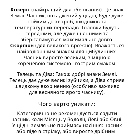
Козеріг
(найкращий для зберігання): Це знак
Землі. Часник, посаджений у ці дні, буде дуже
стійким до хвороб, шкідників та
температурних перепадів. Головки будуть
середніми, але дуже щільними та
зберігатимуться максимально довго.
Скорпіон
(для великого врожаю): Вважається
найродючішим знаком для цибулинних.
Часник виросте великим, з міцною
кореневою системою і гострим смаком.
Телець та Діва: Також добрі знаки Землі.
Телець дає дуже великі зубчики, а Діва сприяє
швидкому вкоріненню (особливо важливо
для весняного ярого часнику).
Чого варто уникати:
Категорично не рекомендується садити
часник, коли Місяць у Водолії, Леві або Овні.
У ці дні земля «не приймає» насіння: часник
або піде в стрілку, або виросте дрібним і