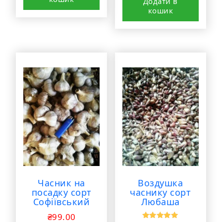
Додати в
кошик
Часник на
Воздушка
посадку сорт
часнику сорт
Софіївський
Любаша
₴
99.00