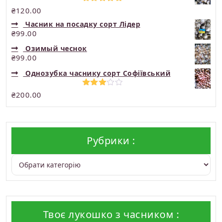
Оцінено в
₴
120.00
5.00
з 5
Часник на посадку сорт Лідер
₴
99.00
Озимый чеснок
₴
99.00
Однозубка часнику сорт Софіївський
Оцінено
₴
200.00
в
3.00
з 5
Рубрики :
Рубрики :
Твоє лукошко з часником :