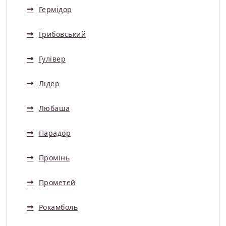
Гермідор
Грибовський
Гулівер
Лідер
Любаша
Парадор
Промінь
Прометей
Рокамболь