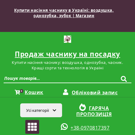
Перейти
до
Купити насіння часнику в Україні: воздушка,
вмісту
однозубка, зубок | Магазин
Продаж часнику на посадку
Купити насіння часнику: воздушка, однозубка, часник.
Кращі сорти та технологія в Україні
Шукати:
Кошик
0
Обліковий запис
ГАРЯЧА
Усі категорії
ПРОПОЗИЦІЯ
+38-0970817397