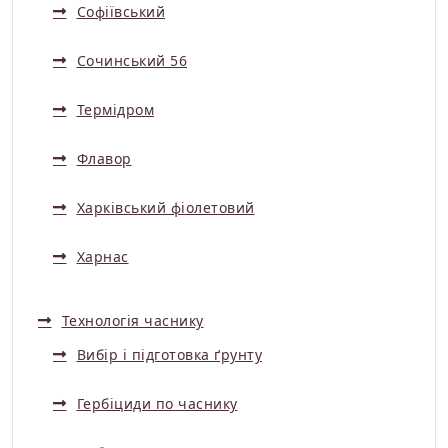
Софіївський
Сочинський 56
Термідром
Флавор
Харківський фіолетовий
Харнас
Технологія часнику
Вибір і підготовка ґрунту
Гербіциди по часнику