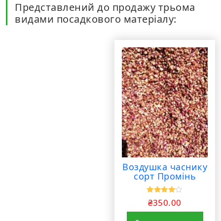
Представлений до продажу трьома
видами посадкового матеріалу:
Воздушка часнику
сорт Промінь
Оцінено
₴
350.00
в
4.00
з 5