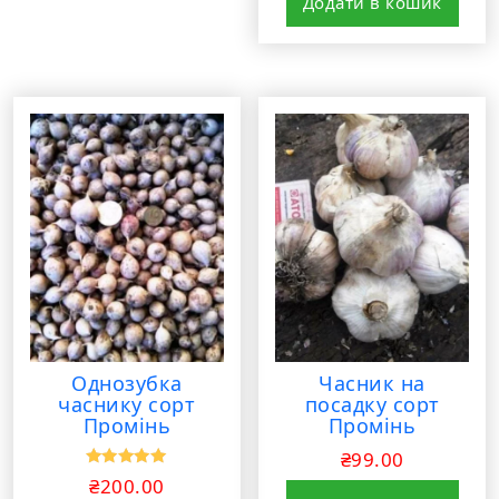
Додати в кошик
Однозубка
Часник на
часнику сорт
посадку сорт
Промінь
Промінь
₴
99.00
Оцінено в
₴
200.00
5.00