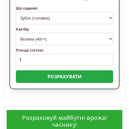
Що садимо:
Калібр:
Площа (соток):
РОЗРАХУВАТИ
Розраховуй майбутні врожаї
часнику: