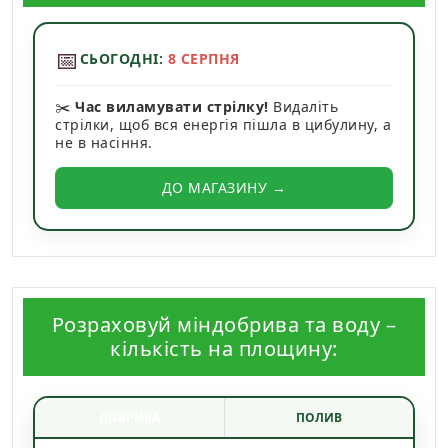
📅
СЬОГОДНІ:
8 СЕРПНЯ
✂️
Час виламувати стрілку!
Видаліть
стрілки, щоб вся енергія пішла в цибулину, а
не в насіння.
ДО МАГАЗИНУ →
Розраховуй міндобрива та воду –
кількість на площину:
ДОБРИВА
ПОЛИВ