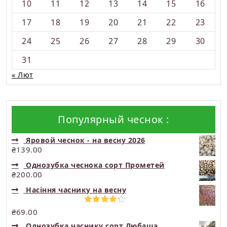
10
11
12
13
14
15
16
17
18
19
20
21
22
23
24
25
26
27
28
29
30
31
« Лют
Популярный чеснок :
Яровой чеснок - на весну 2026
₴
139.00
Однозубка чеснока сорт Прометей
₴
200.00
Насіння часнику на весну
Оцінено
₴
69.00
в
4.33
з
Однозубка часнику сорт Любаша
5