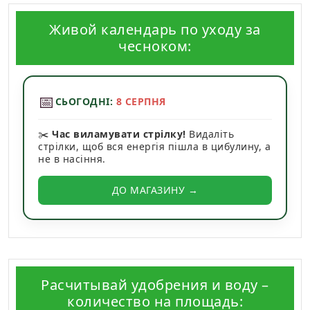
Живой календарь по уходу за
чесноком:
📅
СЬОГОДНІ:
8 СЕРПНЯ
✂️
Час виламувати стрілку!
Видаліть
стрілки, щоб вся енергія пішла в цибулину, а
не в насіння.
ДО МАГАЗИНУ →
Расчитывай удобрения и воду –
количество на площадь: