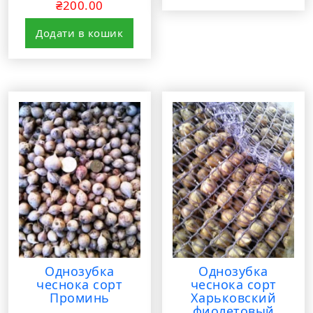
₴
200.00
5.00
з 5
Додати в кошик
Однозубка
Однозубка
чеснока сорт
чеснока сорт
Проминь
Харьковский
фиолетовый