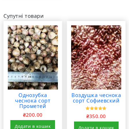
Супутні товари
Однозубка
Воздушка чеснока
чеснока сорт
сорт Софиевский
Прометей
₴
200.00
Оцінено в
₴
350.00
5.00
з 5
Додати в кошик
Додати в кошик