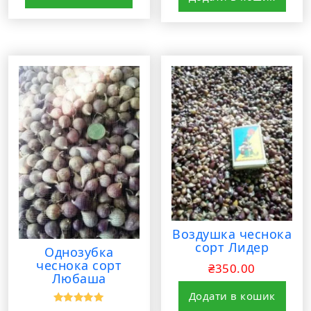
Воздушка чеснока
сорт Лидер
Однозубка
чеснока сорт
₴
350.00
Любаша
Додати в кошик
Оцінено в