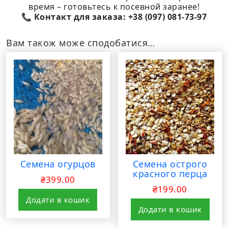
время – готовьтесь к посевной заранее!
📞
Контакт для заказа: +38 (097) 081-73-97
Вам також може сподобатися…
Семена огурцов
Семена острого
красного перца
₴
399.00
₴
199.00
Додати в кошик
Додати в кошик