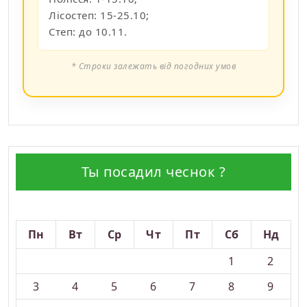
Лісостеп: 15-25.10;
Степ: до 10.11.
* Строки залежать від погодних умов
Ты посадил чеснок ?
Серпень 2026
Пн
Вт
Ср
Чт
Пт
Сб
Нд
1
2
3
4
5
6
7
8
9