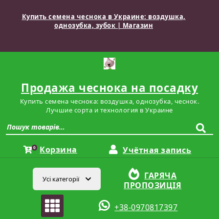
Перейти
до
Купить семена чеснока в Украине: воздушка,
вмісту
однозубка, зубок | Магазин
Продажа чеснока на посадку
Купить семена чеснока: воздушка, однозубка, чеснок.
Лучшие сорта и технология в Украине
Шукати:
Корзина
0
Учётная запись
ГАРЯЧА
Усі категорії
ПРОПОЗИЦІЯ
+38-0970817397