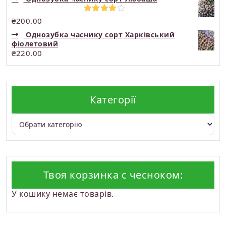
Оцінено
₴
200.00
в
4.00
з
Однозубка часнику сорт Харківський
5
фіолетовий
₴
220.00
Категорії
Категорії
Твоя корзинка с чесноком:
У кошику немає товарів.