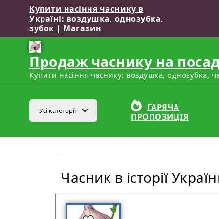
Купити насіння часнику в
Україні: воздушка, однозубка,
зубок | Магазин
Продаж часнику на поса
Купити насіння часнику: воздушка, однозубка, ча
ГАРЯЧА
Усі категорії
ПРОПОЗИЦІЯ
Часник в історії Украї