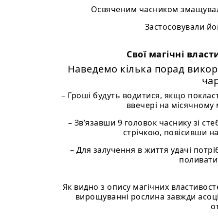
Освяченим часником змащували
Застосовували йог
Свої магічні власт
Наведемо кілька порад викор
чар
– Гроші будуть водитися, якщо поклас
ввечері на місячному 
– Зв’язавши 9 головок часнику зі ст
стрічкою, повісивши на
– Для залучення в життя удачі потрі
поливати,
Як видно з опису магічних властивосте
вирощуванні рослина завжди асоцію
о