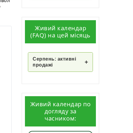
мвол
о
Живий календар
(FAQ) на цей місяць
Серпень: активні
+
продажі
Живий календар по
догляду за
часником: