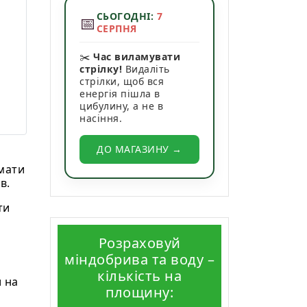
СЬОГОДНІ:
7
📅
СЕРПНЯ
✂️
Час виламувати
стрілку!
Видаліть
стрілки, щоб вся
енергія пішла в
цибулину, а не в
насіння.
ДО МАГАЗИНУ →
 мати
в.
ти
Розраховуй
міндобрива та воду –
кількість на
 на
площину: