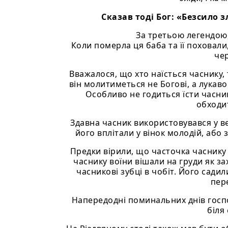
Сказав тоді Бог: «Безсило з
За третьою легендою,
Коли померла ця баба та її поховали, 
чер
Вважалося, що хто наїсться часнику,
він молитиметься не Богові, а лукавом
Особливо не годиться їсти часник
обходи
Здавна часник використовувався у ве
його вплітали у вінок молодій, або з
Предки вірили, що часточка часнику в
часнику воїни вішали на груди як за
часникові зубці в чобіт. Його садил
пер
Напередодні поминальних днів господ
біля 