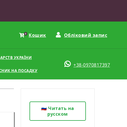
0
Кошик
Обліковий запис
АРСТВ УКРАЇНИ
+38-0970817397
СНИК НА ПОСАДКУ
🇷🇺 Читать на
русском