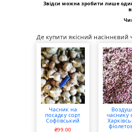
Звідси можна зробити лише один
в
Чи
Де купити якісний насіннєвий ч
Часник на
Воздуш
посадку сорт
часнику 
Софіївський
Харківс
фіолето
₴
99.00