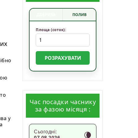
ДОБРИВА
ПОЛИВ
Площа (соток):
ких
РОЗРАХУВАТИ
рібно
ною
сто
Час посадки часнику
за фазою місяця :
ва у
а
Сьогодні:
🌘
07.08.2026