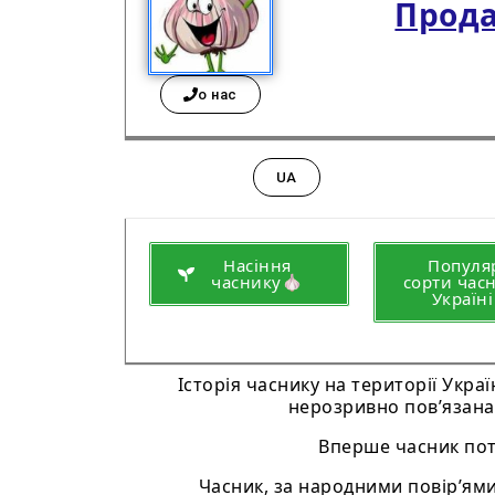
Прода
о нас
UA
Насіння
Популя
часнику🧄
сорти час
Україн
Історія часнику на території Укра
нерозривно пов’язана
Вперше часник потра
Часник, за народними повір’ям