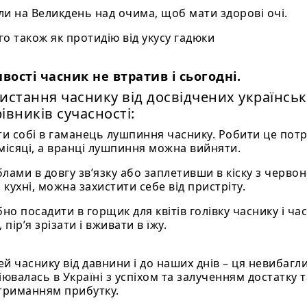
 на Великдень над очима, щоб мати здорові очі.
о також як протидію від укусу гадюки
ивості часник не втратив і сьогодні.
истання часнику від досвідчених українсь
івників сучасності:
ти собі в гаманець лушпиння часнику. Робити це пот
місяці, а вранці лушпиння можна вийняти.
еблами в довгу зв’язку або заплетивши в кіску з черво
 кухні, можна захистити себе від пристріту.
бно посадити в горщик для квітів голівку часнику і ча
 пір’я зрізати і вживати в їжу.
й часнику від давнини і до наших днів – ця невибагли
валась в Україні з успіхом та залученням достатку т
триманням прибутку.