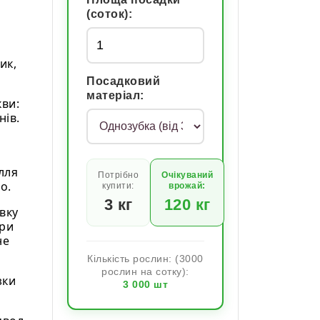
(соток):
ик,
Посадковий
матеріал:
кви:
нів.
лля
Потрібно
Очікуваний
о.
купити:
врожай:
3
кг
120
кг
вку
три
не
Кількість рослин: (3000
рослин на сотку):
зки
3 000
шт