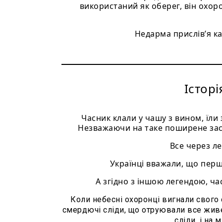
використаний як оберег, він охоро
Недарма прислів’я ка
Історі
Часник клали у чашу з вином, їли 
Незважаючи на таке поширене зас
Все через л
Українці вважали, що перши
А згідно з іншою легендою, ча
Коли небесні охоронці вигнали свого 
смердючі сліди, що отруювали все живе
сліди, і на 