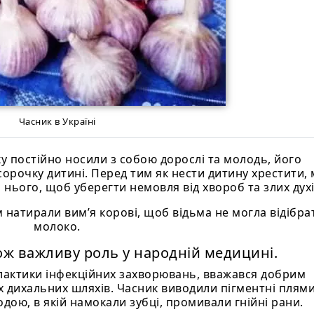
Часник в Україні
ку постійно носили з собою дорослі та молодь, його
сорочку дитині. Перед тим як нести дитину хрестити,
а нього, щоб уберегти немовля від хвороб та злих духі
 натирали вим’я корові, щоб відьма не могла відібра
молоко.
ож важливу роль у народній медицині.
лактики інфекційних захворювань, вважався добрим
 дихальних шляхів. Часник виводили пігментні плями
водою, в якій намокали зубці, промивали гнійні рани.