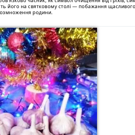
бов’язково часник, як символ очищення від гріхів, си
ість його на святковому столі — побажання щасливог
озмноження родини.