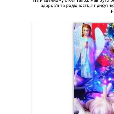
На Різдвяному столі також мав бути о
здоров’я та родючості, а присутн
р