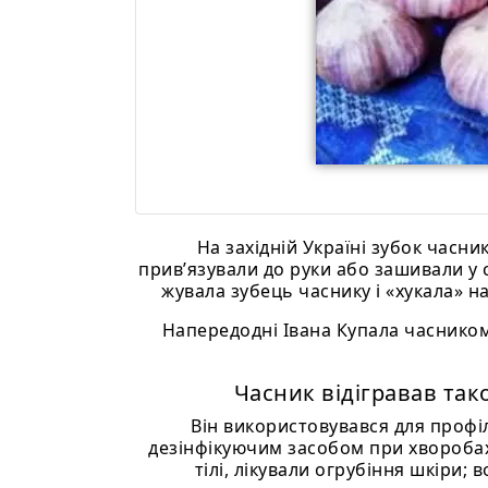
На західній Україні зубок часни
прив’язували до руки або зашивали у 
жувала зубець часнику і «хукала» н
Напередодні Івана Купала часником
Часник відігравав так
Він використовувався для профі
дезінфікуючим засобом при хворобах
тілі, лікували огрубіння шкіри; 