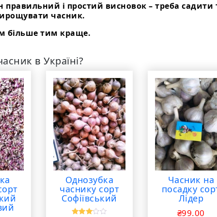
 правильний і простий висновок – треба садити 
ирощувати часник.
м більше тим краще.
асник в Україні?
ка
Однозубка
Часник на
сорт
часнику сорт
посадку сор
ький
Софіївський
Лідер
вий
₴
99.00