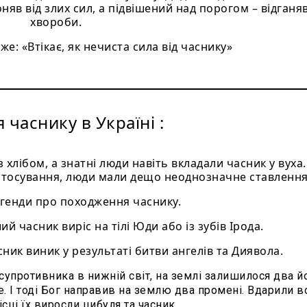
няв від злих сил, а підвішений над порогом – відганя
хвороби.
же: «Втікає, як нечиста сила від часнику»
я часнику в Україні :
з хлібом, а знатні люди навіть вкладали часник у вуха.
тосування, люди мали дещо неоднозначне ставлення
егенди про походження часнику.
й часник виріс на тілі Юди або із зубів Ірода.
сник виник у результаті битви ангелів та Диявола.
супротивника в нижній світ, на землі залишилося два й
. І тоді Бог направив на землю два промені. Вдарили в
місці їх виросли цибуля та часник.