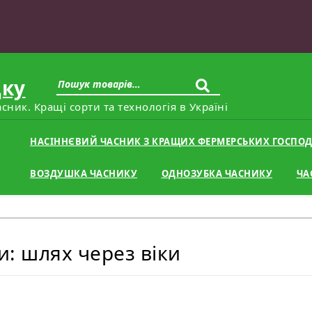
дку
сник. Кращі сорти та технологія в Україні
НАСІННЄВИЙ ЧАСНИК З КРАЩИХ ФЕРМЕРСЬКИХ ГОСПОД
ВОЗДУШКА ЧАСНИКУ
ОДНОЗУБКА ЧАСНИКУ
ЧА
ни: шлях через віки