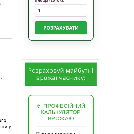
Площа (соток):
в
РОЗРАХУВАТИ
Розраховуй майбутні
врожаї часнику:
.
🧄 ПРОФЕСІЙНИЙ
КАЛЬКУЛЯТОР
ВРОЖАЮ
ого
они у
Площа посадки