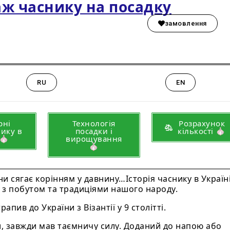
ж часнику на посадку
замовлення
RU
EN
рні
Технологія
Розрахунок
нику в
посадки і
кількості 🧄
і🧄
вирощування
🧄
їни сягає корінням у давнину…Історія часнику в Україн
 з побутом та традиціями нашого народу.
пив до України з Візантії у 9 столітті.
и, завжди мав таємничу силу. Доданий до напою або