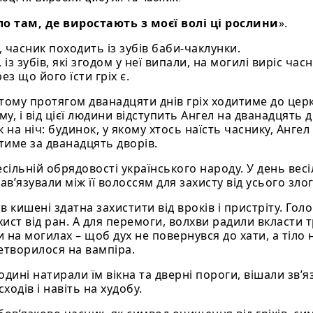
ло там, де виростають з моєї волі ці рослини
».
 часник походить із зубів баби-чаклунки.
із зубів, які згодом у неї випали, на могилі виріс часн
ез що його їсти гріх є.
 тому протягом дванадцяти днів гріх ходитиме до цер
у, і від цієї людини відступить Ангел на дванадцять д
 на ніч: будинок, у якому хтось наїсть часнику, Ангел
тиме за дванадцять дворів.
сільній обрядовості українського народу. У день весі
ав’язували між її волоссям для захисту від усього злог
 кишені здатна захистити від вроків і пристріту. Голо
хист від ран. А для перемоги, волхви радили вкласти 
и на могилах – щоб дух не повернувся до хати, а тіло 
етворилося на вампіра.
ині натирали їм вікна та дверні пороги, вішали зв’я
сходів і навіть на худобу.