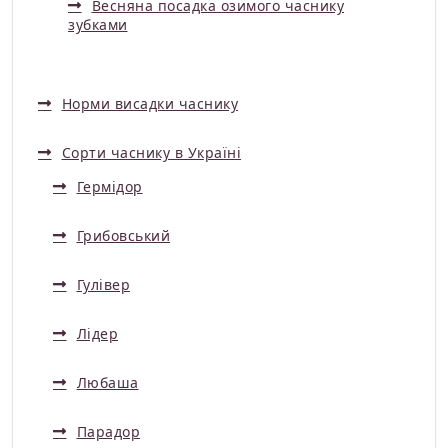
Весняна посадка озимого часнику
зубками
Норми висадки часнику
Сорти часнику в Україні
Гермідор
Грибовський
Гулівер
Лідер
Любаша
Парадор