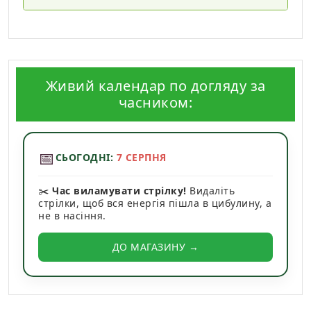
Живий календар по догляду за
часником:
📅
СЬОГОДНІ:
7 СЕРПНЯ
✂️
Час виламувати стрілку!
Видаліть
стрілки, щоб вся енергія пішла в цибулину, а
не в насіння.
ДО МАГАЗИНУ →