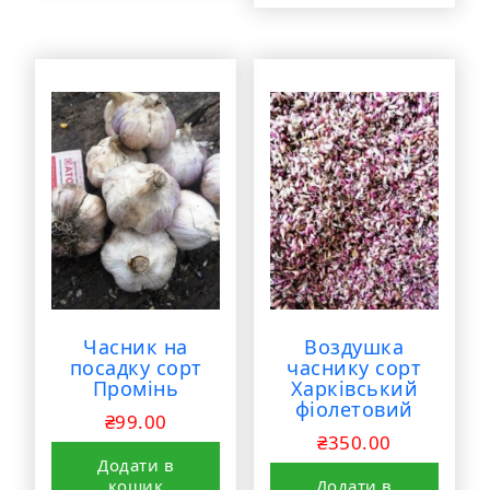
Часник на
Воздушка
посадку сорт
часнику сорт
Промінь
Харківський
фіолетовий
₴
99.00
₴
350.00
Додати в
кошик
Додати в