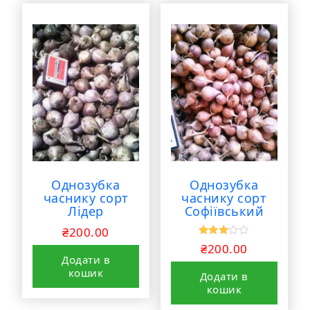
Однозубка
Однозубка
часнику сорт
часнику сорт
Лідер
Софіївський
₴
200.00
Оціне
₴
200.00
но в
Додати в
3.00
з 5
кошик
Додати в
кошик