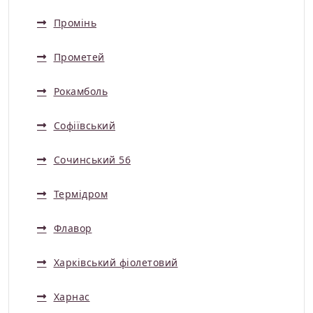
Промінь
Прометей
Рокамболь
Софіївський
Сочинський 56
Термідром
Флавор
Харківський фіолетовий
Харнас