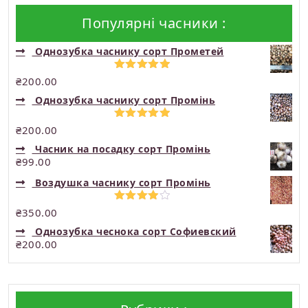
Популярні часники :
Однозубка часнику сорт Прометей
Оцінено в
₴
200.00
5.00
з 5
Однозубка часнику сорт Промінь
Оцінено в
₴
200.00
5.00
з 5
Часник на посадку сорт Промінь
₴
99.00
Воздушка часнику сорт Промінь
Оцінено
₴
350.00
в
4.00
з
Однозубка чеснока сорт Софиевский
5
₴
200.00