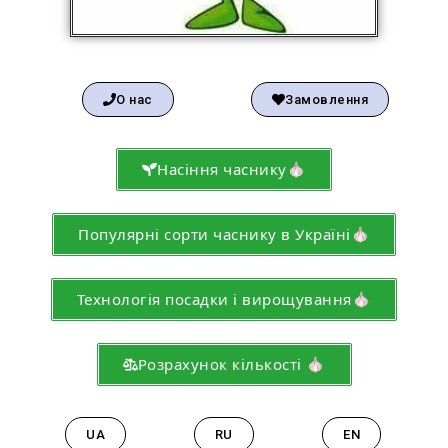
О нас
Замовлення
Насіння часнику🧄
Популярні сорти часнику в Україні🧄
Технологія посадки і вирощування🧄
Розрахунок кількості 🧄
UA
RU
EN