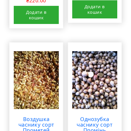
₴
220.00
Додати в
Додати в
кошик
кошик
Воздушка
Однозубка
часнику сорт
часнику сорт
Прометей
Промінь