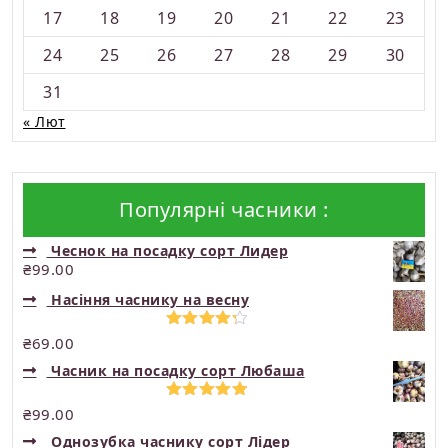
17
18
19
20
21
22
23
24
25
26
27
28
29
30
31
« Лют
Популярні часники :
Чеснок на посадку сорт Лидер
₴
99.00
Насіння часнику на весну
Оцінено
₴
69.00
в
4.33
з
Часник на посадку сорт Любаша
5
Оцінено в
₴
99.00
5.00
з 5
Однозубка часнику сорт Лідер