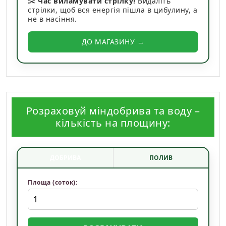
✂️
Час виламувати стрілку!
Видаліть
стрілки, щоб вся енергія пішла в цибулину, а
не в насіння.
ДО МАГАЗИНУ →
Розраховуй міндобрива та воду –
кількість на площину:
ДОБРИВА
ПОЛИВ
Площа (соток):