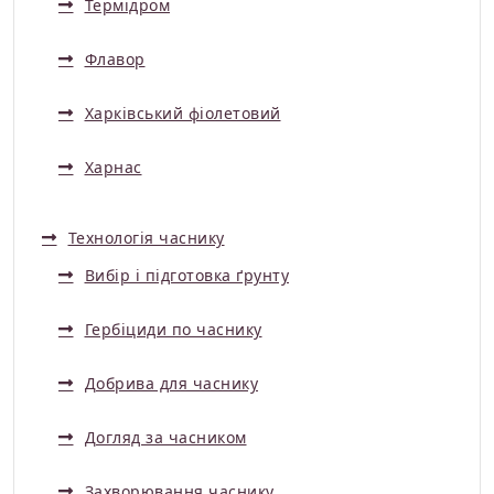
Термідром
Флавор
Харківський фіолетовий
Харнас
Технологія часнику
Вибір і підготовка ґрунту
Гербіциди по часнику
Добрива для часнику
Догляд за часником
Захворювання часнику