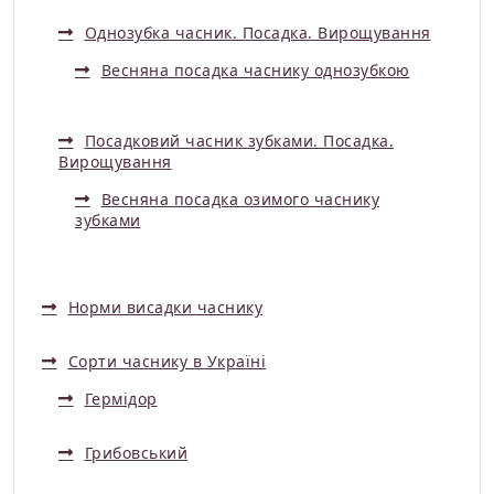
Однозубка часник. Посадка. Вирощування
Весняна посадка часнику однозубкою
Посадковий часник зубками. Посадка.
Вирощування
Весняна посадка озимого часнику
зубками
Норми висадки часнику
Сорти часнику в Україні
Гермідор
Грибовський