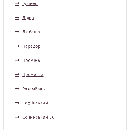
Гулівер
Лідер
Любаша
Парадор
Промінь
Прометей
Рокамболь
Софіївський
Сочинський 56