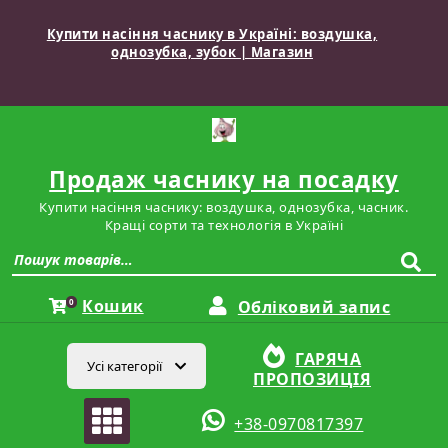
Перейти
до
Купити насіння часнику в Україні: воздушка,
вмісту
однозубка, зубок | Магазин
Продаж часнику на посадку
Купити насіння часнику: воздушка, однозубка, часник.
Кращі сорти та технологія в Україні
Шукати:
Кошик
0
Обліковий запис
ГАРЯЧА
Усі категорії
ПРОПОЗИЦІЯ
+38-0970817397