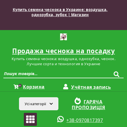
Перейти
до
Купить семена чеснока в Украине: воздушка,
вмісту
однозубка, зубок | Магазин
Продажа чеснока на посадку
Купить семена чеснока: воздушка, однозубка, чеснок.
Лучшие сорта и технология в Украине
Шукати:
Корзина
0
Учётная запись
ГАРЯЧА
Усі категорії
ПРОПОЗИЦІЯ
+38-0970817397