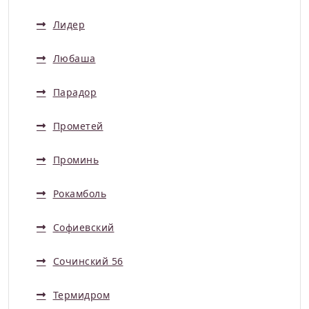
Лидер
Любаша
Парадор
Прометей
Проминь
Рокамболь
Софиевский
Сочинский 56
Термидром