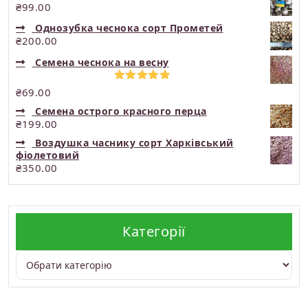
₴
99.00
Однозубка чеснока сорт Прометей
₴
200.00
Семена чеснока на весну
Оцінено в
₴
69.00
5.00
з 5
Семена острого красного перца
₴
199.00
Воздушка часнику сорт Харківський
фіолетовий
₴
350.00
Категорії
Категорії