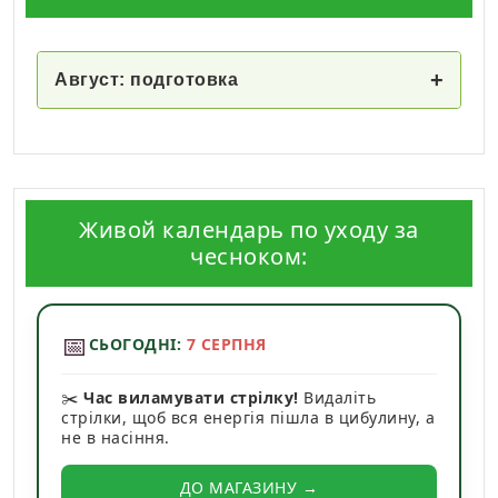
+
Август: подготовка
Живой календарь по уходу за
чесноком:
📅
СЬОГОДНІ:
7 СЕРПНЯ
✂️
Час виламувати стрілку!
Видаліть
стрілки, щоб вся енергія пішла в цибулину, а
не в насіння.
ДО МАГАЗИНУ →