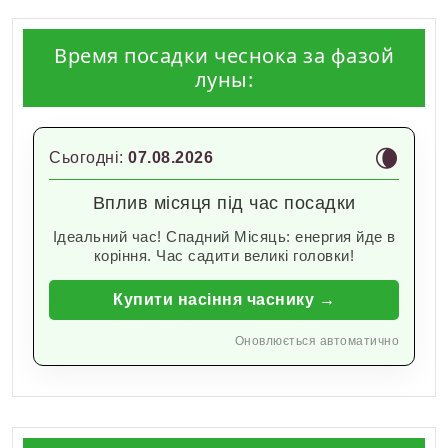
Время посадки чеснока за фазой
луны:
🌘
Сьогодні:
07.08.2026
Вплив місяця під час посадки
Ідеальний час! Спадний Місяць: енергия йде в
коріння. Час садити великі головки!
Купити насіння часнику →
Оновлюється автоматично