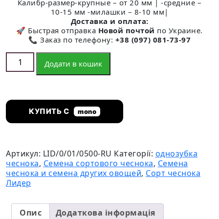
Калибр-размер-крупные – от 20 мм | -средние –
10-15 мм -милашки – 8-10 мм|
Доставка и оплата:
🚀 Быстрая отправка
Новой почтой
по Украине.
📞 Заказ по телефону:
+38 (097) 081-73-97
Однозубка чеснока сорт Лидер кількість
Додати в кошик
КУПИТЬ С
mono
Артикул:
LID/0/01/0500-RU
Категорії:
однозубка
чеснока
,
Семена сортового чеснока
,
Семена
чеснока и семена других овощей
,
Сорт чеснока
Лидер
Опис
Додаткова інформація