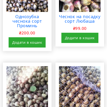
Однозубка
Чеснок на посадку
чеснока сорт
сорт Любаша
Проминь
₴
99.00
₴
200.00
Додати в кошик
Додати в кошик