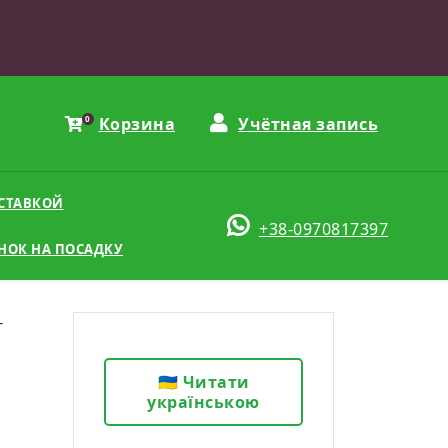
ти:
0
Корзина
Учётная запись
ОСТАВКОЙ
+38-0970817397
НОК НА ПОСАДКУ
-
🇺🇦 Читати
українською