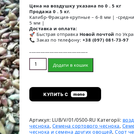
Цена на воздушку указана по 0 . 5 кг
Продажа 0 . 5 кг.
Калибр-Фракция-крупные – 6-8 мм | -средни
5 мм |
Доставка и оплата:
🚀 Быстрая отправка
Новой почтой
по Укра
📞 Заказ по телефону:
+38 (097) 081-73-97
__________________________
Воздушка чеснока сорт Любаша кількість
Додати в кошик
КУПИТЬ С
mono
Артикул:
LUB/V/01/0500-RU
Категорії:
воз
чеснока
,
Семена сортового чеснока
,
Сем
чеснока и семена других овощей
,
Сорт ч