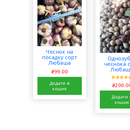
Чеснок на
посадку сорт
Однозу
Любаша
чеснока 
Любаш
₴
99.00
Додати в
Оцінено 
₴
200.0
5.00
кошик
з 5
Додати 
кошик