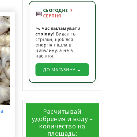
СЬОГОДНІ:
7
📅
СЕРПНЯ
✂️
Час виламувати
стрілку!
Видаліть
стрілки, щоб вся
енергія пішла в
цибулину, а не в
насіння.
ДО МАГАЗИНУ →
на
Расчитывай
удобрения и воду –
количество на
площадь: