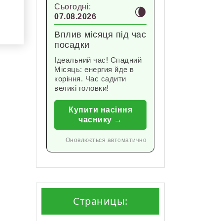
Сьогодні:
🌘
07.08.2026
Вплив місяця під час
посадки
Ідеальний час! Спадний
Місяць: енергия йде в
коріння. Час садити
великі головки!
Купити насіння
часнику →
Оновлюється автоматично
Страницы: