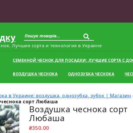
адку
Шука
снок. Лучшие сорта и технология в Украине
СЕМЕННОЙ ЧЕСНОК ДЛЯ ПОСАДКИ: ЛУЧШИЕ СОРТА С Д
ВОЗДУШКА ЧЕСНОКА
ОДНОЗУБКА ЧЕСНОКА
ЧЕС
ка в Украине: воздушка, однозубка, зубок | Магазин
чеснока сорт Любаша
Воздушка чеснока сорт
Любаша
₴
350.00