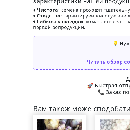
Характеристики нашей продукц
♦
Чистота:
семена проходят тщательную
♦
Сходство:
гарантируем высокую энерг
♦
Гибкость посадки:
можно высевать 
первой репродукции.
💡 Нуж
Читать обзор с
Д
🚀 Быстрая от
📞 Заказ по
Вам також може сподобат