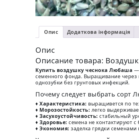
Опис
Додаткова інформація
Опис
Описание товара: Воздушк
Купить воздушку чеснока Любаша
— 
семенного фонда. Выращивание через 
однозубки без грунтовых инфекций.
Почему следует выбрать сорт 
♦
Характеристика:
выращивется по те
♦
Морозостойкость:
легко выдерживает
♦
Засухоустойчивость:
стабильный уро
♦
Здоровье:
семена не контактируют с 
♦
Экономия:
заделка грядки семенами в