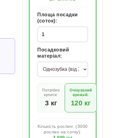
Площа посадки
(соток):
Посадковий
матеріал:
Потрібно
Очікуваний
купити:
врожай:
3
кг
120
кг
Кількість рослин: (3000
рослин на сотку):
3 000
шт