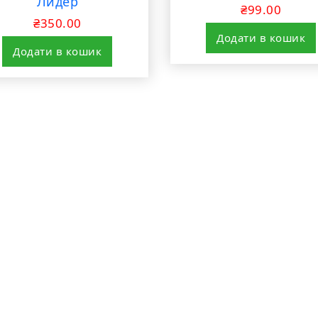
Лидер
₴
99.00
₴
350.00
Додати в кошик
Додати в кошик