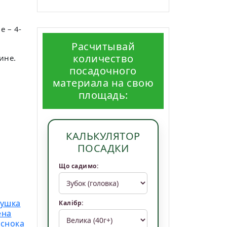
е – 4-
Расчитывай
количество
ине.
посадочного
материала на свою
площадь:
КАЛЬКУЛЯТОР
ПОСАДКИ
Що садимо:
душка
Калібр:
ена
еснока