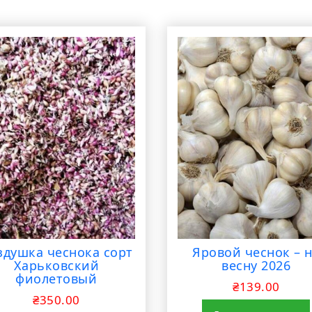
здушка чеснока сорт
Яровой чеснок – 
Харьковский
весну 2026
фиолетовый
₴
139.00
₴
350.00