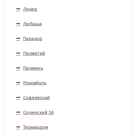
Лидер
Любаша
Парадор
Прометей
Проминь
Рокамболь
Софиевский
Сочинский 56
Термидром