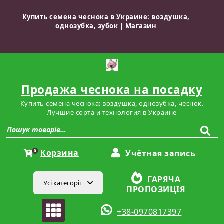
Перейти
до
Купить семена чеснока в Украине: воздушка,
вмісту
однозубка, зубок | Магазин
Продажа чеснока на посадку
Купить семена чеснока: воздушка, однозубка, чеснок.
Лучшие сорта и технология в Украине
Шукати:
Корзина
0
Учётная запись
ГАРЯЧА
Усі категорії
ПРОПОЗИЦІЯ
+38-0970817397