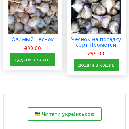
Озимый чеснок
Чеснок на посадку
сорт Прометей
₴
99.00
₴
99.00
Додати в кошик
Додати в кошик
🇺🇦 Читати українською