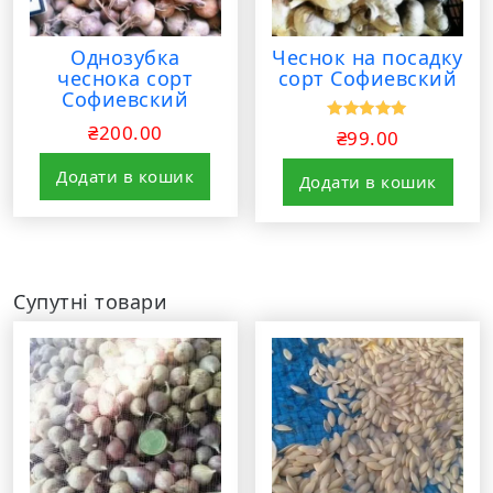
Однозубка
Чеснок на посадку
чеснока сорт
сорт Софиевский
Софиевский
₴
200.00
Оцінено в
₴
99.00
5.00
з 5
Додати в кошик
Додати в кошик
Супутні товари