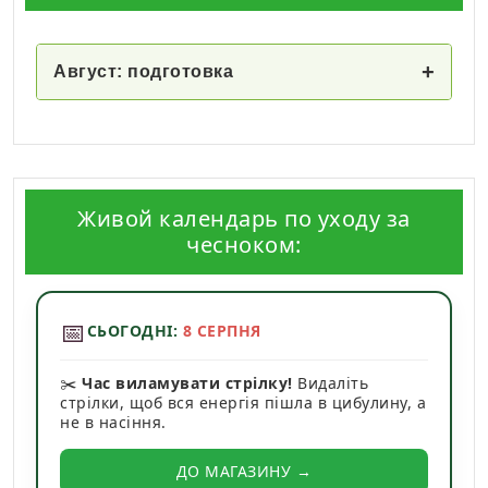
+
Август: подготовка
Живой календарь по уходу за
чесноком:
📅
СЬОГОДНІ:
8 СЕРПНЯ
✂️
Час виламувати стрілку!
Видаліть
стрілки, щоб вся енергія пішла в цибулину, а
не в насіння.
ДО МАГАЗИНУ →