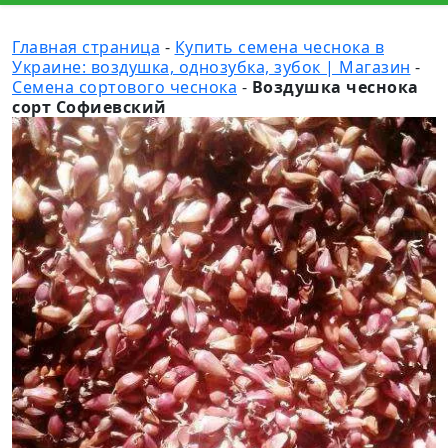
Главная страница
-
Купить семена чеснока в
Украине: воздушка, однозубка, зубок | Магазин
-
Семена сортового чеснока
-
Воздушка чеснока
сорт Софиевский