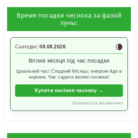
Время посадки чеснока за фазой
луны:
🌘
Сьогодні:
08.08.2026
Вплив місяця під час посадки
Ідеальний час! Спадний Місяць: енергия йде в
коріння. Час садити великі головки!
Купити насіння часнику →
Оновлюється автоматично