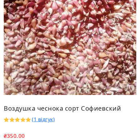
Воздушка чеснока сорт Софиевский
(
1
відгук)
Рейтинг
1
5.00
з 5
₴
350.00
на основі