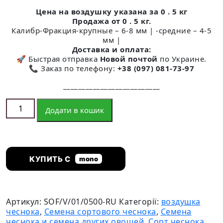
опитування
Цена на воздушку указана за 0 . 5 кг
покупця
Продажа от 0 . 5 кг.
Калибр-Фракция-крупные – 6-8 мм | -средние – 4-5
мм |
Доставка и оплата:
🚀 Быстрая отправка
Новой почтой
по Украине.
📞 Заказ по телефону:
+38 (097) 081-73-97
__________________________
Воздушка чеснока сорт Софиевский кількість
Додати в кошик
КУПИТЬ С
mono
Артикул:
SOF/V/01/0500-RU
Категорії:
воздушка
чеснока
,
Семена сортового чеснока
,
Семена
чеснока и семена других овощей
,
Сорт чеснока