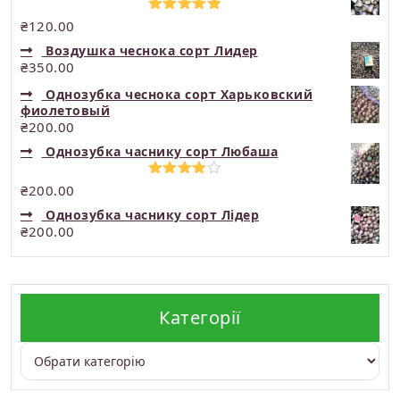
Оцінено в
₴
120.00
5.00
з 5
Воздушка чеснока сорт Лидер
₴
350.00
Однозубка чеснока сорт Харьковский
фиолетовый
₴
200.00
Однозубка часнику сорт Любаша
Оцінено
₴
200.00
в
4.00
з
Однозубка часнику сорт Лідер
5
₴
200.00
Категорії
Категорії