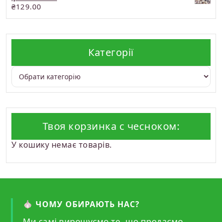
₴
129.00
Категорії
Твоя корзинка с чесноком:
У кошику немає товарів.
🧄 ЧОМУ ОБИРАЮТЬ НАС?
Ми самі вирощуємо те, що продаємо.