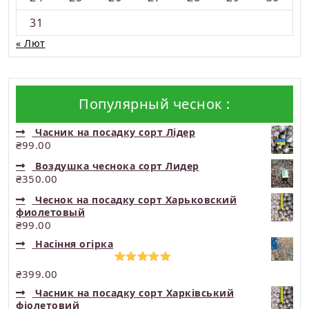
31
« Лют
Популярный чеснок :
Часник на посадку сорт Лідер
₴
99.00
Воздушка чеснока сорт Лидер
₴
350.00
Чеснок на посадку сорт Харьковский
фиолетовый
₴
99.00
Насіння огірка
Оцінено в
₴
399.00
5.00
з 5
Часник на посадку сорт Харківський
фіолетовий