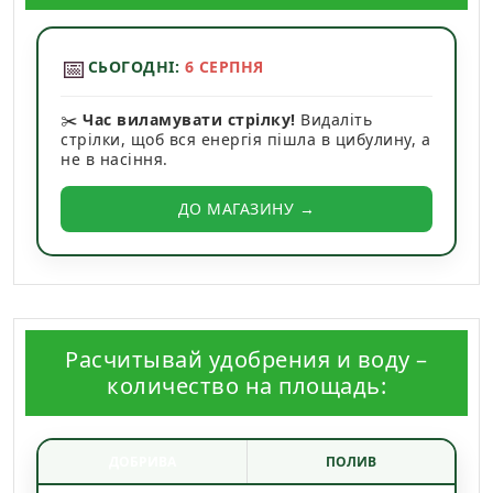
📅
СЬОГОДНІ:
6 СЕРПНЯ
✂️
Час виламувати стрілку!
Видаліть
стрілки, щоб вся енергія пішла в цибулину, а
не в насіння.
ДО МАГАЗИНУ →
Расчитывай удобрения и воду –
количество на площадь:
ДОБРИВА
ПОЛИВ