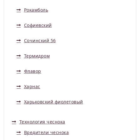
Рокамболь
Софиевский
Сочинский 56
Термидром
Флавор
Харнас
Харьковский фиолетовый
Технология чеснока
Вредители чеснока